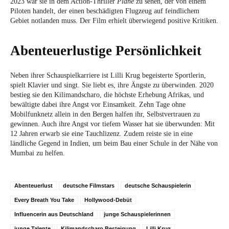
2023 war sie in dem Action-Thriller
Plane
zu sehen, der von einem
Piloten handelt, der einen beschädigten Flugzeug auf feindlichem
Gebiet notlanden muss. Der Film erhielt überwiegend positive Kritiken.
Abenteuerlustige Persönlichkeit
Neben ihrer Schauspielkarriere ist Lilli Krug begeisterte Sportlerin,
spielt Klavier und singt. Sie liebt es, ihre Ängste zu überwinden. 2020
bestieg sie den Kilimandscharo, die höchste Erhebung Afrikas, und
bewältigte dabei ihre Angst vor Einsamkeit. Zehn Tage ohne
Mobilfunknetz allein in den Bergen halfen ihr, Selbstvertrauen zu
gewinnen. Auch ihre Angst vor tiefem Wasser hat sie überwunden: Mit
12 Jahren erwarb sie eine Tauchlizenz. Zudem reiste sie in eine
ländliche Gegend in Indien, um beim Bau einer Schule in der Nähe von
Mumbai zu helfen.
Abenteuerlust
deutsche Filmstars
deutsche Schauspielerin
Every Breath You Take
Hollywood-Debüt
Influencerin aus Deutschland
junge Schauspielerinnen
junge Talente
Kilimandscharo Besteigung
Lilli Krug