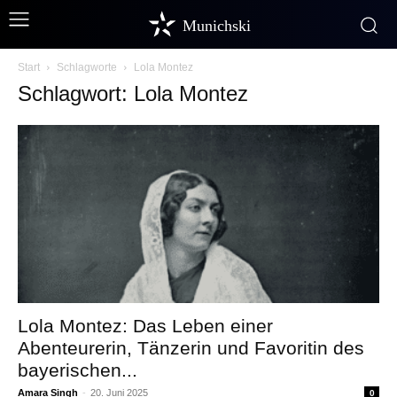
Munichski
Start
Schlagworte
Lola Montez
Schlagwort: Lola Montez
Lola Montez: Das Leben einer
Abenteurerin, Tänzerin und Favoritin des
bayerischen...
Amara Singh
-
20. Juni 2025
0