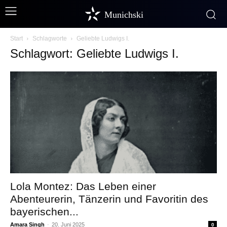
Munichski
Start
Schlagworte
Geliebte Ludwigs I.
Schlagwort: Geliebte Ludwigs I.
Lola Montez: Das Leben einer
Abenteurerin, Tänzerin und Favoritin des
bayerischen...
Amara Singh
-
20. Juni 2025
0