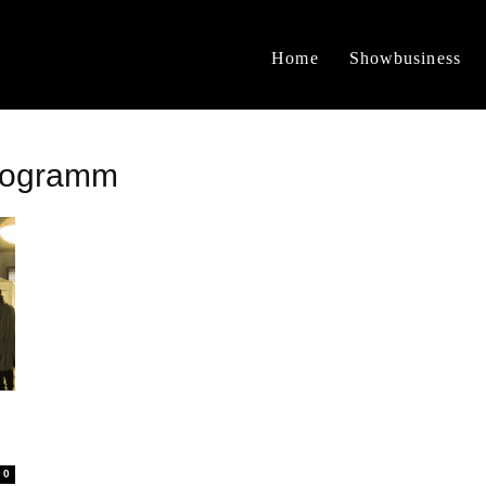
Home
Showbusiness
programm
0