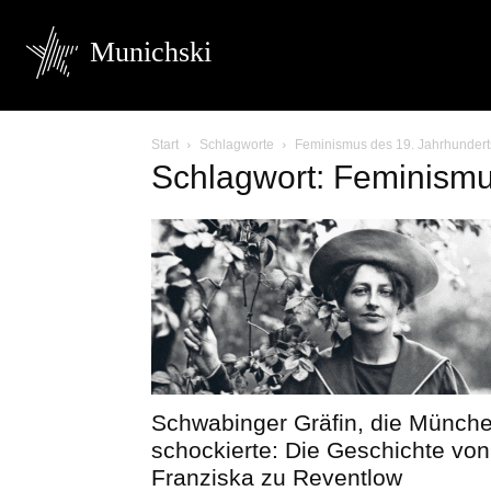
Munichski
Start
Schlagworte
Feminismus des 19. Jahrhundert
Schlagwort: Feminismu
Schwabinger Gräfin, die Münch
schockierte: Die Geschichte von
Franziska zu Reventlow