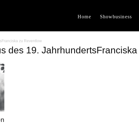
Home
Showbusiness
sFranciska zu Reventlow
s des 19. JahrhundertsFranciska
en