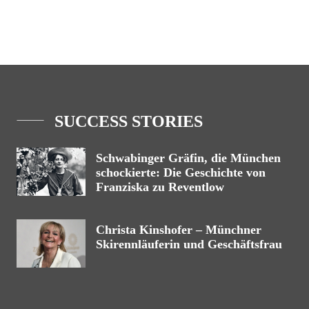
SUCCESS STORIES
Schwabinger Gräfin, die München
schockierte: Die Geschichte von
Franziska zu Reventlow
Christa Kinshofer – Münchner
Skirennläuferin und Geschäftsfrau