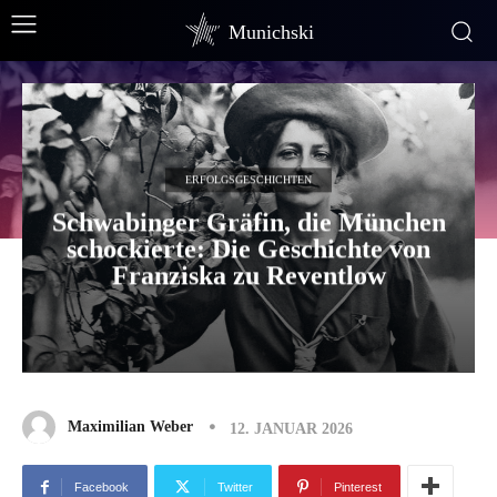
Munichski
ERFOLGSGESCHICHTEN
Schwabinger Gräfin, die München
schockierte: Die Geschichte von
Franziska zu Reventlow
Maximilian Weber
12. JANUAR 2026
Facebook
Twitter
Pinterest