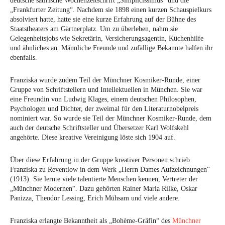
deutsche satirische Wochenzeitschrift „Simplicissimus“ und die
„Frankfurter Zeitung“. Nachdem sie 1898 einen kurzen Schauspielkurs
absolviert hatte, hatte sie eine kurze Erfahrung auf der Bühne des
Staatstheaters am Gärtnerplatz. Um zu überleben, nahm sie
Gelegenheitsjobs wie Sekretärin, Versicherungsagentin, Küchenhilfe
und ähnliches an. Männliche Freunde und zufällige Bekannte halfen ihr
ebenfalls.
Franziska wurde zudem Teil der Münchner Kosmiker-Runde, einer
Gruppe von Schriftstellern und Intellektuellen in München. Sie war
eine Freundin von Ludwig Klages, einem deutschen Philosophen,
Psychologen und Dichter, der zweimal für den Literaturnobelpreis
nominiert war. So wurde sie Teil der Münchner Kosmiker-Runde, dem
auch der deutsche Schriftsteller und Übersetzer Karl Wolfskehl
angehörte. Diese kreative Vereinigung löste sich 1904 auf.
Über diese Erfahrung in der Gruppe kreativer Personen schrieb
Franziska zu Reventlow in dem Werk „Herrn Dames Aufzeichnungen“
(1913). Sie lernte viele talentierte Menschen kennen, Vertreter der
„Münchner Modernen“. Dazu gehörten Rainer Maria Rilke, Oskar
Panizza, Theodor Lessing, Erich Mühsam und viele andere.
Franziska erlangte Bekanntheit als „Bohème-Gräfin“ des
Münchner