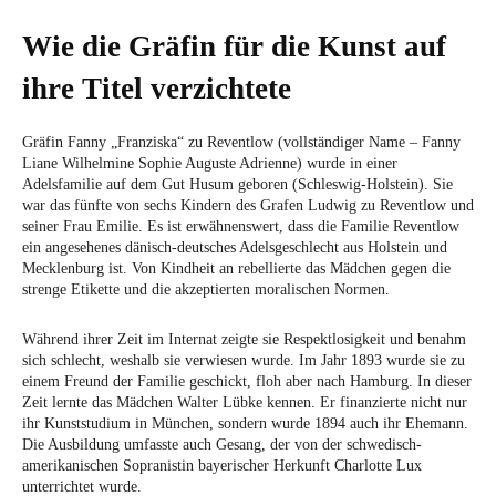
Wie die Gräfin für die Kunst auf
ihre Titel verzichtete
Gräfin Fanny „Franziska“ zu Reventlow (vollständiger Name – Fanny
Liane Wilhelmine Sophie Auguste Adrienne) wurde in einer
Adelsfamilie auf dem Gut Husum geboren (Schleswig-Holstein). Sie
war das fünfte von sechs Kindern des Grafen Ludwig zu Reventlow und
seiner Frau Emilie. Es ist erwähnenswert, dass die Familie Reventlow
ein angesehenes dänisch-deutsches Adelsgeschlecht aus Holstein und
Mecklenburg ist. Von Kindheit an rebellierte das Mädchen gegen die
strenge Etikette und die akzeptierten moralischen Normen.
Während ihrer Zeit im Internat zeigte sie Respektlosigkeit und benahm
sich schlecht, weshalb sie verwiesen wurde. Im Jahr 1893 wurde sie zu
einem Freund der Familie geschickt, floh aber nach Hamburg. In dieser
Zeit lernte das Mädchen Walter Lübke kennen. Er finanzierte nicht nur
ihr Kunststudium in München, sondern wurde 1894 auch ihr Ehemann.
Die Ausbildung umfasste auch Gesang, der von der schwedisch-
amerikanischen Sopranistin bayerischer Herkunft Charlotte Lux
unterrichtet wurde.