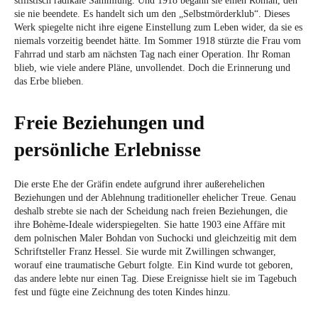
stilistisch radikale Sammlung. Und 1918 begann sie einen Roman, den
sie nie beendete. Es handelt sich um den „Selbstmörderklub“. Dieses
Werk spiegelte nicht ihre eigene Einstellung zum Leben wider, da sie es
niemals vorzeitig beendet hätte. Im Sommer 1918 stürzte die Frau vom
Fahrrad und starb am nächsten Tag nach einer Operation. Ihr Roman
blieb, wie viele andere Pläne, unvollendet. Doch die Erinnerung und
das Erbe blieben.
Freie Beziehungen und
persönliche Erlebnisse
Die erste Ehe der Gräfin endete aufgrund ihrer außerehelichen
Beziehungen und der Ablehnung traditioneller ehelicher Treue. Genau
deshalb strebte sie nach der Scheidung nach freien Beziehungen, die
ihre Bohème-Ideale widerspiegelten. Sie hatte 1903 eine Affäre mit
dem polnischen Maler Bohdan von Suchocki und gleichzeitig mit dem
Schriftsteller Franz Hessel. Sie wurde mit Zwillingen schwanger,
worauf eine traumatische Geburt folgte. Ein Kind wurde tot geboren,
das andere lebte nur einen Tag. Diese Ereignisse hielt sie im Tagebuch
fest und fügte eine Zeichnung des toten Kindes hinzu.