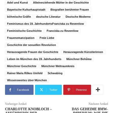
Adel und Kunst
Alleinerziehende Mütter in der Geschichte
Bayerische Kulturhauptstadt
Biografien berühmter Frauen
böhmische Gräfin
deutsche Literatur
Deutsche Moderne
Feminismus des 19. JahrhundertsFranciska zu Reventlow
Feministische Geschichte
Franciska zu Reventlow
Frauenemanzipation
Freie Liebe
Geschichte der sexuellen Revolution
Herausragende Frauen der Geschichte
Herausragende Künstlerinnen
Leben im München des 19. Jahrhunderts
Münchner Bohème
Münchner Geschichte
Münchner Weltraumkreis
Rainer Maria Rilkes Umfeld
Schwabing
Wissenswertes über München
Facebook
Twitter
Pinterest
Vorheriger Artikel
Nächster Artikel
CHARLOTTE KNOBLOCH –
DAS GEHEIME BMW-