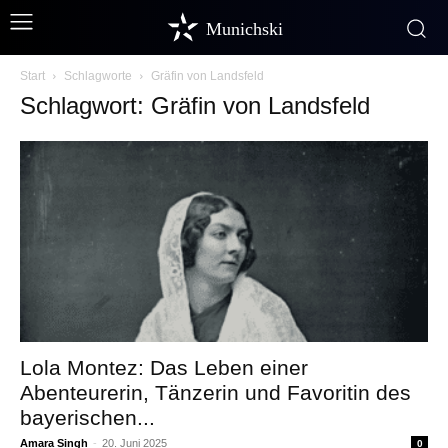
Munichski
Start
Schlagworte
Gräfin von Landsfeld
Schlagwort: Gräfin von Landsfeld
Lola Montez: Das Leben einer
Abenteurerin, Tänzerin und Favoritin des
bayerischen...
Amara Singh
-
20. Juni 2025
0