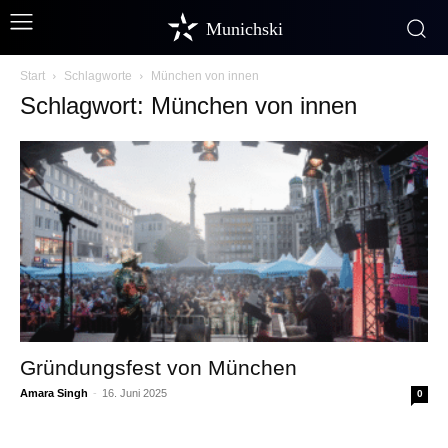
Munichski
Start
Schlagworte
München von innen
Schlagwort: München von innen
Gründungsfest von München
Amara Singh
-
16. Juni 2025
0